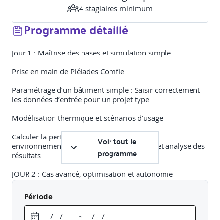
4
stagiaire
s
minimum
Programme détaillé
Jour 1 : Maîtrise des bases et simulation simple
Prise en main de Pléiades
Comfie
Paramétrage d’un bâtiment simple : Saisir correctement
les données d’entrée pour un projet type
Modélisation thermique et scénarios d’usage
Calculer la performance énergétique et
Voir tout le
environnementale : Lancement des calculs et analyse des
programme
résultats
JOUR 2 : Cas avancé, optimisation et autonomie
Gérer la complexité d’un projet
multi-zoné
via une étude
Période
de cas en bâtiment collectif