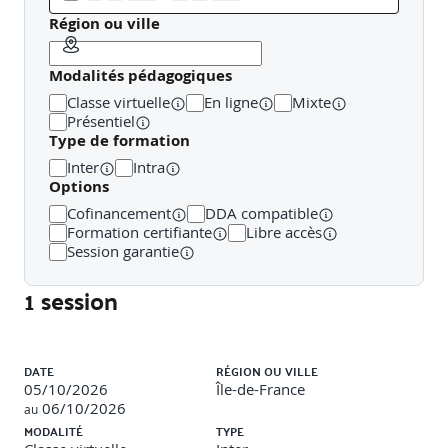
Optimisation d’un projet non conforme : Identifier les
leviers techniques pour atteindre les seuils
Région ou ville
Paramétrages complémentaires – Préparer un dossier
Modalités pédagogiques
RE2020 exploitable pour dépôt
Classe virtuelle
En ligne
Mixte
Restitution – Cas final par les stagiaires
Présentiel
Type de formation
Inter
Intra
Options
Cofinancement
DDA compatible
Formation certifiante
Libre accès
Session garantie
1 session
Liste des sessions
DATE
RÉGION OU VILLE
05/10/2026
Île-de-France
06/10/2026
au
MODALITÉ
TYPE