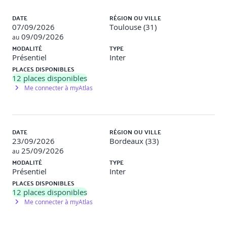
optimisation technique/économique.
Liste des sessions
Mise en situation : préparation d’un rapport
DATE
RÉGION OU VILLE
technique et pédagogique.
07/09/2026
Toulouse (31)
Aspects administratifs et contractuels : autorisations
09/09/2026
au
d’urbanisme, demandes de raccordement, contrats
MODALITÉ
TYPE
d’achat.
Présentiel
Inter
Conseiller le maître d’ouvrage : montage juridique et
PLACES DISPONIBLES
financier, choix des acteurs.
12
places disponibles
Restitution collective des études de cas, débat et
Me connecter à myAtlas
correction.
Évaluation finale : QCM + étude de cas corrigée.
DATE
RÉGION OU VILLE
23/09/2026
Bordeaux (33)
25/09/2026
au
MODALITÉ
TYPE
Présentiel
Inter
PLACES DISPONIBLES
12
places disponibles
Me connecter à myAtlas