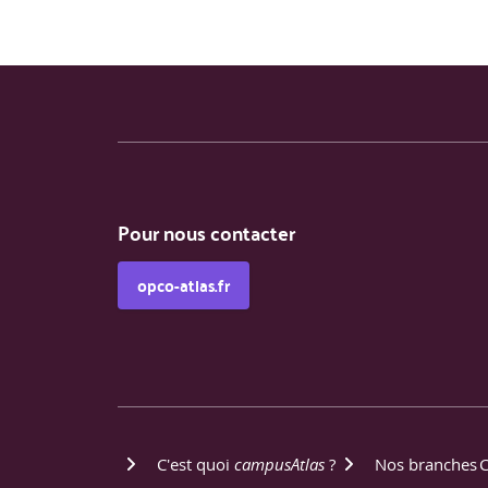
Pour nous contacter
opco-atlas.fr
C'est quoi
campusAtlas
?
Nos branches