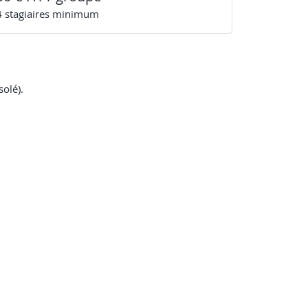
4
stagiaire
s
minimum
solé).
sur durée de vie).