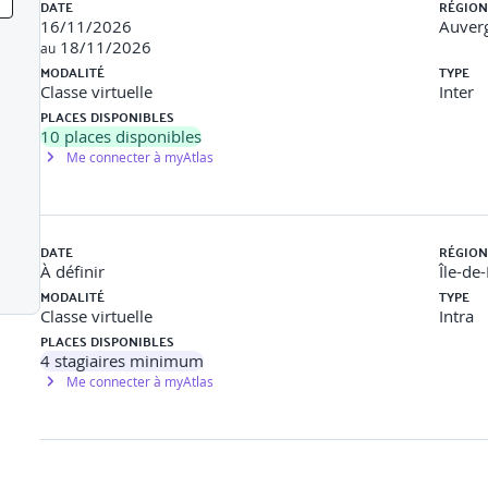
projet PV résidentiel et d’un projet tertiaire.
DATE
RÉGION
taire et optimisation technique/économique.
16/11/2026
Auver
 technique et pédagogique.
18/11/2026
au
orisations d’urbanisme, demandes de raccordement, contrats d’ach
MODALITÉ
TYPE
ique et financier, choix des acteurs.
Classe virtuelle
Inter
t et correction.
PLACES DISPONIBLES
gée.
10
places disponibles
Me connecter à myAtlas
DATE
RÉGION
À définir
Île-de
MODALITÉ
TYPE
Classe virtuelle
Intra
PLACES DISPONIBLES
4
stagiaires minimum
Me connecter à myAtlas