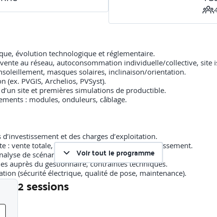
que, évolution technologique et réglementaire.
ente au réseau, autoconsommation individuelle/collective, site i
soleillement, masques solaires, inclinaison/orientation.
on (ex. PVGIS, Archelios, PVSyst).
e d’un site et premières simulations de productible.
pements : modules, onduleurs, câblage.
d’investissement et des charges d’exploitation.
te : vente totale, autoconsommation, tiers-investissement.
Voir tout le programme
alyse de scénarios financiers.
s auprès du gestionnaire, contraintes techniques.
ation (sécurité électrique, qualité de pose, maintenance).
2 sessions
utoconsommation et analyse de rentabilité (TRB, coût du kWh, flux 
Liste des sessions