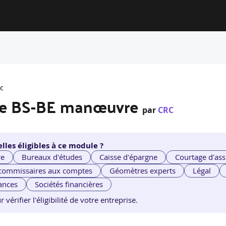
RC
ique BS-BE manœuvre
par
CRC
lles éligibles à ce module ?
re
Bureaux d'études
Caisse d'épargne
Courtage d'ass
 commissaires aux comptes
Géomètres experts
Légal
ances
Sociétés financières
érifier l'éligibilité de votre entreprise.