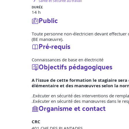
Santé et Sécurité au travail
DURÉE
14 h
Public
Toute personne non-électricien devant effectuer 
(BE manœuvre).
Pré-requis
Connaissances de base en électricité
Objectifs pédagogiques
A l’issue de cette formation le stagiaire se
élémentaire et des manœuvres selon la nor
.Exécuter en sécurité des interventions de remp
.Exécuter en sécurité des manœuvres dans le resp
Organisme et contact
CRC
401 CHE DES PLANTADES