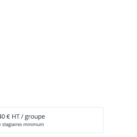
40 € HT / groupe
4
stagiaire
s
minimum