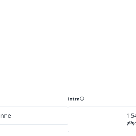
Intra
onne
1 5