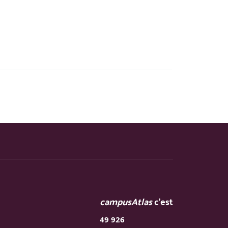
re) et lors d’une intervention de raccordement
campusAtlas
c'est
49 926