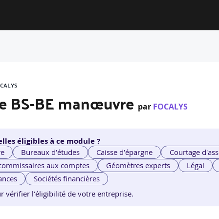
OCALYS
ique BS-BE manœuvre
par
FOCALYS
lles éligibles à ce module ?
re
Bureaux d'études
Caisse d'épargne
Courtage d'ass
 commissaires aux comptes
Géomètres experts
Légal
ances
Sociétés financières
érifier l'éligibilité de votre entreprise.