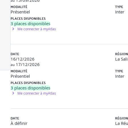
15/09/2026
au
MODALITÉ
TYPE
Présentiel
Inter
PLACES DISPONIBLES
3
places disponibles
Me connecter à myAtlas
DATE
RÉGION
16/12/2026
La Sal
17/12/2026
au
MODALITÉ
TYPE
Présentiel
Inter
PLACES DISPONIBLES
nir du danger
3
places disponibles
Me connecter à myAtlas
DATE
RÉGION
remise sous tension
À définir
La Ré