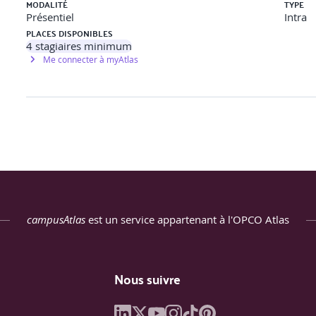
MODALITÉ
TYPE
iduelle
Présentiel
Intra
PLACES DISPONIBLES
4
stagiaires minimum
Me connecter à myAtlas
ines de tension BT et TBT
n BT de remplacement (d’un fusible, d’une lampe ou d’un accessoi
s EPI et EPC appropriés
campusAtlas
est un service appartenant à l'OPCO Atlas
Nous suivre