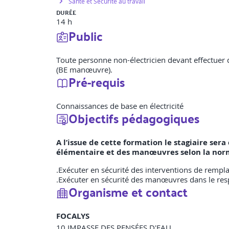
Santé et Sécurité au travail
DURÉE
14 h
Public
Toute personne non-électricien devant effectuer 
(BE manœuvre).
Pré-requis
Connaissances de base en électricité
Objectifs pédagogiques
A l’issue de cette formation le stagiaire se
élémentaire et des manœuvres selon la nor
.Exécuter en sécurité des interventions de remp
.Exécuter en sécurité des manœuvres dans le resp
Organisme et contact
FOCALYS
10 IMPASSE DES PENSÉES D'EAU