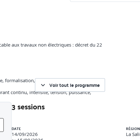
icable aux travaux non électriques : décret du 22
e, formalisation, habilitation
Voir tout le programme
urant continu, intensité, tension, puissance,
3 sessions
 accidents de travail associés
Liste des sessions
DATE
RÉGION
14/09/2026
La Sal
jectifs