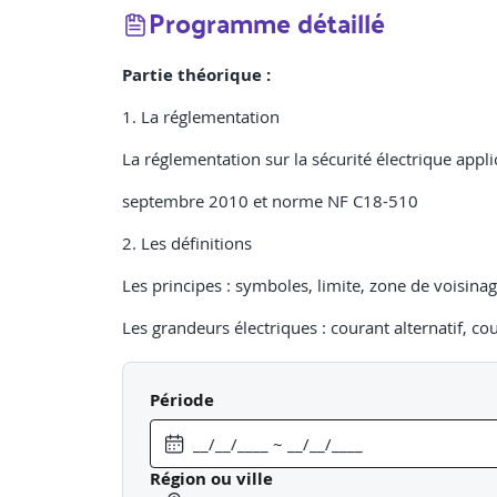
Programme détaillé
Partie théorique :
1. La réglementation
La réglementation sur la sécurité électrique appl
septembre 2010 et norme NF C18-510
2. Les définitions
Les principes : symboles, limite, zone de voisinag
Les grandeurs électriques : courant alternatif, co
capacité, résistance
Période
Les risques et dommages liés à l’électricité et les
Le classement des installations
Région ou ville
Définition des habilitations électriques et leurs ob