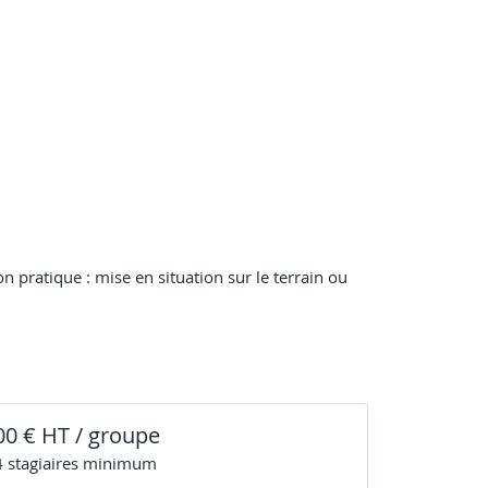
 pratique : mise en situation sur le terrain ou
00 € HT / groupe
4
stagiaire
s
minimum