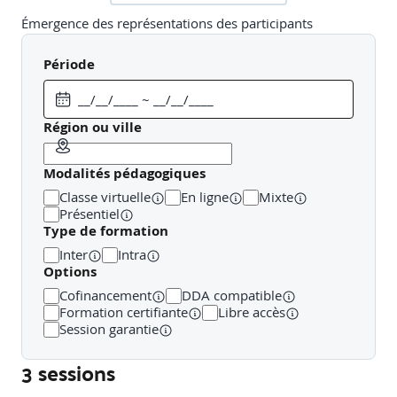
Émergence des représentations des participants
Ajustement du contenu du programme de la formation si
Période
besoin
Région ou ville
Préparer son entretien commercial
Modalités pédagogiques
Connaissance approfondie de l’offre (produits, services,
valeur ajoutée)
Classe virtuelle
En ligne
Mixte
Présentiel
Analyse du marché et des tendances
Type de formation
Inter
Intra
Profilage client et segmentation
Options
Identification des enjeux et attentes du prospect
Cofinancement
DDA compatible
Formation certifiante
Libre accès
Session garantie
Adopter une posture commerciale valorisante
3 sessions
Les fondamentaux de la communication non verbale