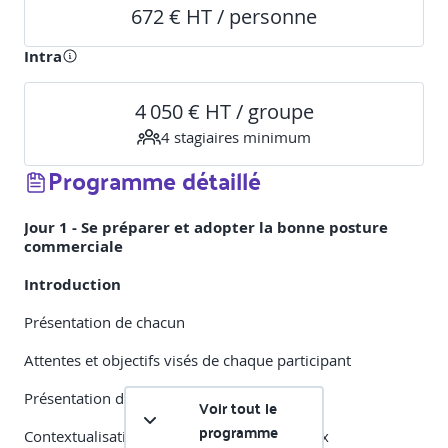
672 € HT / personne
Intra
4 050 € HT / groupe
4
stagiaire
s
minimum
Programme détaillé
Jour 1 - Se préparer et adopter la bonne posture
commerciale
Introduction
Présentation de chacun
Attentes et objectifs visés de chaque participant
Présentation du cadre de la formation
Voir tout le
programme
Contextualisation des objectifs et des enjeux