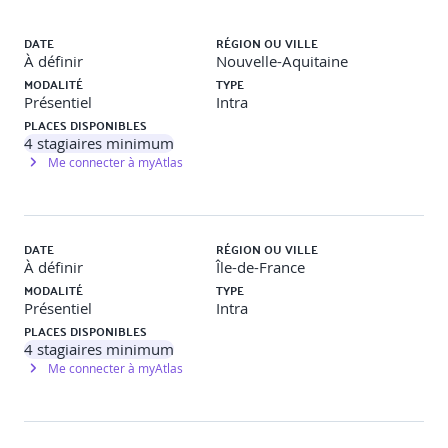
Liste des sessions
L’écoute active et la reformulation
DATE
RÉGION OU VILLE
À définir
Nouvelle-Aquitaine
Valoriser l’image de l’entreprise et la sienne
MODALITÉ
TYPE
Présentiel
Intra
Identifier et lever ses freins personnels
PLACES DISPONIBLES
4
stagiaires minimum
Me connecter à myAtlas
Jour 2 - Communiquer, traiter les objections et
détecter les opportunités
Maîtriser les techniques de communication
DATE
RÉGION OU VILLE
À définir
Île-de-France
Questionnement ouvert et fermé
MODALITÉ
TYPE
Présentiel
Intra
Synchronisation et adaptation au profil client
PLACES DISPONIBLES
4
stagiaires minimum
Structurer son discours commercial
Me connecter à myAtlas
Faire face aux objections et situations délicates
Typologie des objections