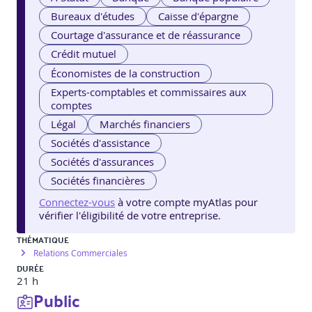
Bureaux d'études
Caisse d'épargne
Courtage d'assurance et de réassurance
Crédit mutuel
Économistes de la construction
Experts-comptables et commissaires aux
comptes
Légal
Marchés financiers
Sociétés d'assistance
Sociétés d'assurances
Sociétés financières
Connectez-vous
à votre compte myAtlas pour
vérifier l'éligibilité de votre entreprise.
THÉMATIQUE
Relations Commerciales
DURÉE
21 h
Public