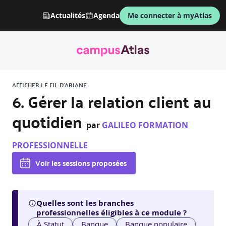
Actualités
Agenda
Me connecter à myAtlas
AFFICHER LE FIL D'ARIANE
6. Gérer la relation client au
quotidien
par
GALILEO FORMATION
PROFESSIONNELLE
Voir les sessions proposées
Quelles sont les branches
professionnelles éligibles à ce module ?
À Statut
Banque
Banque populaire