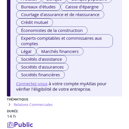
Bureaux d'études
Caisse d'épargne
Courtage d'assurance et de réassurance
Crédit mutuel
Économistes de la construction
Experts-comptables et commissaires aux
comptes
Légal
Marchés financiers
Sociétés d'assistance
Sociétés d'assurances
Sociétés financières
Connectez-vous
à votre compte myAtlas pour
vérifier l'éligibilité de votre entreprise.
THÉMATIQUE
Relations Commerciales
DURÉE
14 h
Public