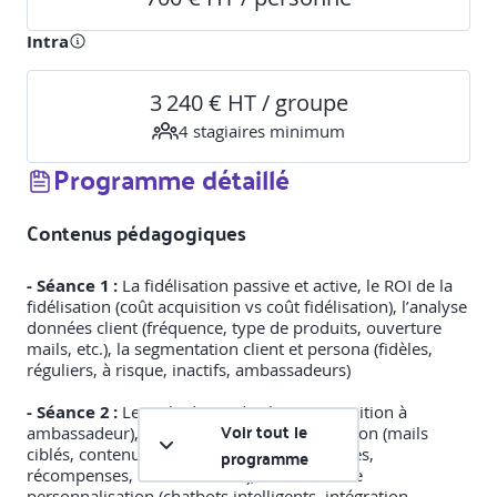
Intra
3 240 € HT / groupe
4
stagiaire
s
minimum
Programme détaillé
Contenus pédagogiques
- Séance 1 :
La fidélisation passive et active, le ROI de la
fidélisation (coût acquisition vs coût fidélisation), l’analyse
données client (fréquence, type de produits, ouverture
mails, etc.), la segmentation client et persona (fidèles,
réguliers, à risque, inactifs, ambassadeurs)
- Séance 2 :
Le cycle de vie du client (acquisition à
Voir tout le
ambassadeur), les actions de personnalisation (mails
ciblés, contenus personnalisés, anniversaires,
programme
récompenses, invitations VIP), les canaux de
personnalisation (chatbots intelligents, intégration