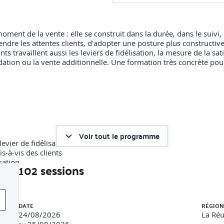
ment de la vente : elle se construit dans la durée, dans le suivi, 
re les attentes clients, d’adopter une posture plus constructive,
ts travaillent aussi les leviers de fidélisation, la mesure de la sat
n ou la vente additionnelle. Une formation très concrète pour fai
Voir tout le programme
evier de fidélisation
s-à-vis des clients
sation
102 sessions
Liste des sessions
 facteur clé de performance
DATE
RÉGION
24/08/2026
La Ré