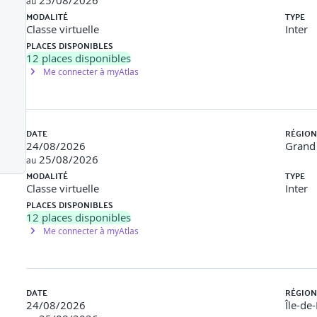
25/08/2026
au
MODALITÉ
TYPE
Classe virtuelle
Inter
PLACES DISPONIBLES
12
places disponibles
ce : leviers (satisfaction, reconnaissance, co-création), opportunité
Me connecter à myAtlas
relance client (email, appel) avec analyse
DATE
RÉGION
24/08/2026
Grand 
ssion pratique avec bilan
25/08/2026
au
MODALITÉ
TYPE
Classe virtuelle
Inter
PLACES DISPONIBLES
 de sondage (Typeform, Google Forms)
12
places disponibles
Me connecter à myAtlas
s
DATE
RÉGION
24/08/2026
Île-de