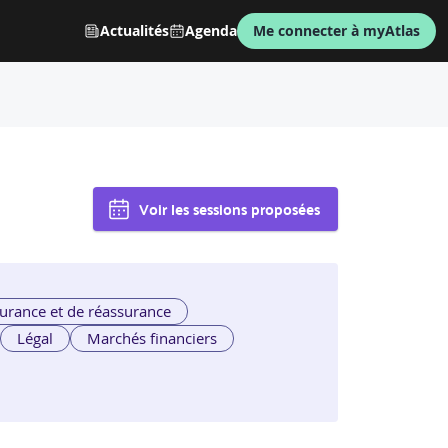
Actualités
Agenda
Me connecter à myAtlas
Voir les sessions proposées
urance et de réassurance
Légal
Marchés financiers