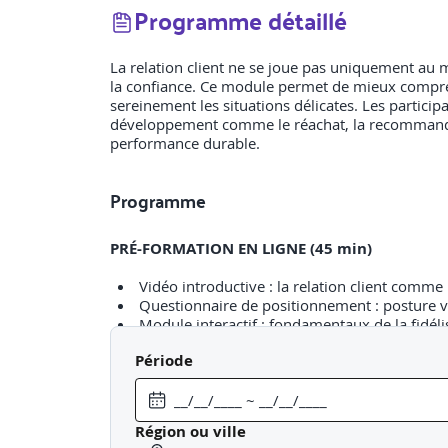
Programme détaillé
La relation client ne se joue pas uniquement au mo
la confiance. Ce module permet de mieux comprend
sereinement les situations délicates. Les participan
développement comme le réachat, la recommandatio
performance durable.
Programme
PRÉ-FORMATION EN LIGNE (45 min)
Vidéo introductive : la relation client comme l
Questionnaire de positionnement : posture vi
Module interactif : fondamentaux de la fidéli
Période
JOUR 1
Comprendre les enjeux de la relation client :
Adopter une posture client constructive
Région ou ville
Gérer les situations difficiles