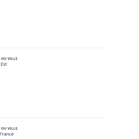
s cross-sell et upsell
 OU VILLE
Est
 OU VILLE
-France