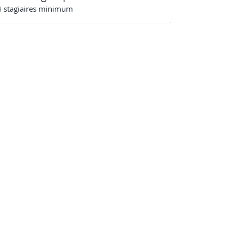
4
stagiaire
s
minimum