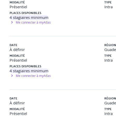
MODALITÉ
TYPE
Présentiel
Intra
PLACES DISPONIBLES
4
stagiaires minimum
T et TBT
Me connecter à myAtlas
 tension BT et TBT dans leur environnement : · Les moyens de prote
 (autorisation et interdits, etc.). Les informations et documents 
nsignation. Les instructions de sécurité spécifiques aux manœuvr
ituation donnée et correspondant à l’habilitation visée
DATE
RÉGION
À définir
Guade
MODALITÉ
TYPE
nipulation des matériels et outillages utilisés dans un environnemen
Présentiel
Intra
électriques pour des travaux non électriques ;
PLACES DISPONIBLES
triques sur ouvrage ;
4
stagiaires minimum
Me connecter à myAtlas
DATE
RÉGION
À définir
Guade
MODALITÉ
TYPE
Présentiel
Intra