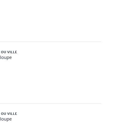
ction individuelle et leurs limites d’utilisation
à échanger ou à transmettre au chargé
es
 OU VILLE
loupe
t électrique ;
 OU VILLE
loupe