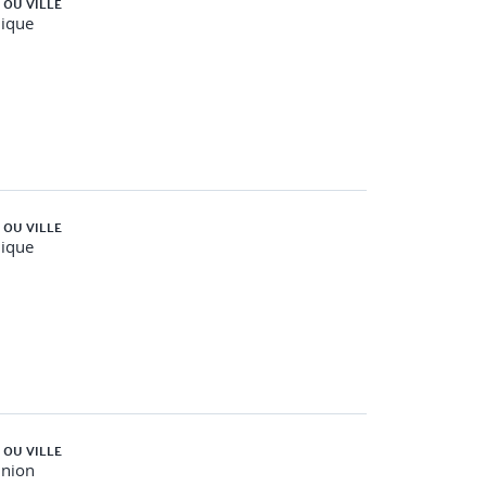
 OU VILLE
nique
 OU VILLE
nique
on de sécurité, etc.)
ent d’un fusible, d’une lampe ou d’un accessoire
ment hors tension
 OU VILLE
union