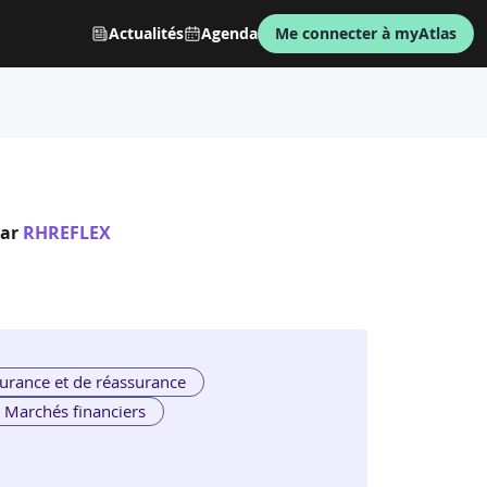
Actualités
Agenda
Me connecter à myAtlas
par
RHREFLEX
urance et de réassurance
Marchés financiers