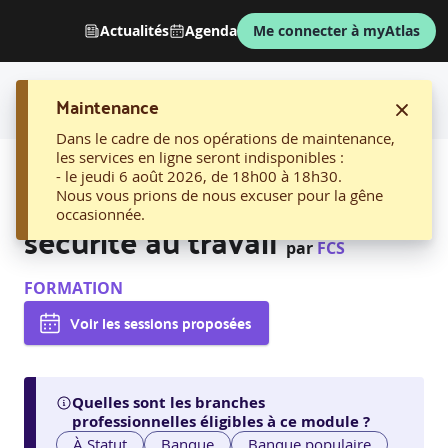
Actualités
Agenda
Me connecter à myAtlas
Maintenance
Dans le cadre de nos opérations de maintenance,
les services en ligne seront indisponibles :
AFFICHER LE FIL D'ARIANE
- le jeudi 6 août 2026, de 18h00 à 18h30.
7. Devenir référent santé et
Nous vous prions de nous excuser pour la gêne
occasionnée.
sécurité au travail
par
FCS
FORMATION
Voir les sessions proposées
Quelles sont les branches
professionnelles éligibles à ce module ?
À Statut
Banque
Banque populaire