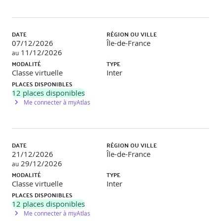
Travail intersession : élaboration d’un plan d’action de
prévention (analyse d’un cas réel ou fictif)
Accompagnement personnalisé : tour de table visio
DATE
RÉGION OU VILLE
initial, échanges en petits groupes, retours individualisés
07/12/2026
Île-de-France
11/12/2026
➤
Alternance dynamique de théorie, mises en situation
au
orale, réflexion collective et outils concrets
MODALITÉ
TYPE
Classe virtuelle
Inter
PLACES DISPONIBLES
12
places disponibles
Me connecter à myAtlas
DATE
RÉGION OU VILLE
21/12/2026
Île-de-France
29/12/2026
au
MODALITÉ
TYPE
Classe virtuelle
Inter
PLACES DISPONIBLES
12
places disponibles
Me connecter à myAtlas