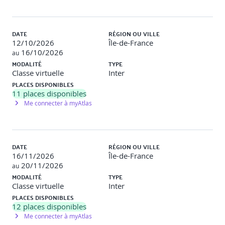
1 semaine d’intersession avec travaux pratiques encadrés
à distance
DATE
RÉGION OU VILLE
2 jours de consolidation et évaluation en visio (14h)
12/10/2026
Île-de-France
16/10/2026
au
(L'intersession n'est pas obligatoire mais préconisée)
MODALITÉ
TYPE
Classe virtuelle
Inter
E. Modalité pédagogique :
Classe virtuelle : Action de
PLACES DISPONIBLES
formation à distance, synchrone, s’appuyant sur un
11
places disponibles
dispositif de visio-conférence. La classe virtuelle reproduit
Me connecter à myAtlas
à distance les conditions d’une formation en présentiel.
F. Méthodes et modalités pédagogiques (adaptées
DATE
RÉGION OU VILLE
au distanciel) :
16/11/2026
Île-de-France
20/11/2026
au
Outils mobilisés : Zoom / Teams / Klaxoon / LMS
MODALITÉ
TYPE
interne
Classe virtuelle
Inter
Pédagogie active : quizz interactifs, vidéos
PLACES DISPONIBLES
commentées, études de cas, brainstormings collaboratifs
12
places disponibles
Supports : livret numérique, fiches outils, capsules
Me connecter à myAtlas
vidéo, cartographies et documents types