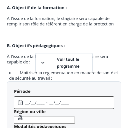
A. Objectif de la formation :
A l’issue de la formation, le stagiaire sera capable de
remplir son rôle de référent en charge de la protection
B. Objectifs pédagogiques :
À l’issue de la formation à distance, le stagiaire sera
Voir tout le
capable de :
programme
Maîtriser la réglementation en matière de santé et
de sécurité au travail ;
Identifier les rôles des acteurs internes et externes
majeurs de la prévention des risques professionnels ;
Période
Contribuer à l’évaluation de la conformité
réglementaire en Santé Sécurité et QVT afin de prévenir
les atteintes à la santé au travail des salariés en
appliquant les exigences essentielles d’un socle
Région ou ville
réglementaire ;
Identifier les situations pouvant affecter la santé
Modalités pédagogiques
sécurité et QVT des salariés afin d’alimenter le document