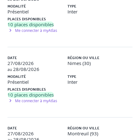
MODALITÉ
TYPE
Formation en présentiel :
action de formation synchrone
Présentiel
Inter
se déroulant avec la présence physique du (des)
PLACES DISPONIBLES
formateur(s) et du (des) apprenant(s) réunis dans un
10
places disponibles
même lieu de formation.
Me connecter à myAtlas
E. Méthodes pédagogiques :
DATE
RÉGION OU VILLE
60 % pratique, 40 % apports cadrants
27/08/2026
Nimes (30)
Vidéos courtes “1 accident, 1 leçon” → discussion
28/08/2026
au
dirigée
MODALITÉ
TYPE
Photolangage & quiz Kahoot® pour ancrage
Présentiel
Inter
mémoriel
PLACES DISPONIBLES
Mise en situation filmée + débrief collectif
10
places disponibles
(méthode A.R.C.)
Me connecter à myAtlas
Support livret PDF + check-lists prêtes à l’emploi
DATE
RÉGION OU VILLE
27/08/2026
Montreuil (93)
28/08/2026
au