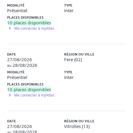
MODALITÉ
TYPE
Capitalisation :
Présentiel
Inter
PLACES DISPONIBLES
Renseigner un tableau de suivi des actions et
10
places disponibles
remonter l’indicateur adéquat au CSE ou au service HSE.
Me connecter à myAtlas
C. Public & prérequis :
DATE
RÉGION OU VILLE
27/08/2026
Fere (02)
Public visé :
28/08/2026
au
MODALITÉ
TYPE
Tout salarié amené à jouer un rôle de relais, de référent
Présentiel
Inter
ou de communicant interne sur les sujets de santé et de
sécurité au travail.
PLACES DISPONIBLES
10
places disponibles
Prérequis :
Me connecter à myAtlas
Aucun
DATE
RÉGION OU VILLE
27/08/2026
Vitrolles (13)
D. Modalités pédagogiques :
28/08/2026
au