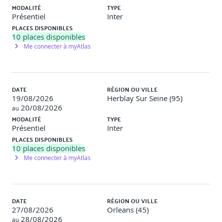
Lister les obligations clés (articles L. 4121-1 à 5,
MODALITÉ
TYPE
DUERP, droit d’alerte, etc.).
Présentiel
Inter
Décrire la responsabilité de chacun en cas d’accident
PLACES DISPONIBLES
ou de non-conformité.
10
places disponibles
Me connecter à myAtlas
Analyse de risque terrain :
Repérer un danger et évaluer son niveau de criticité.
Renseigner une fiche de signalement ou saisir
l’information dans un outil digital.
DATE
RÉGION OU VILLE
19/08/2026
Herblay Sur Seine (95)
Communication & animation :
20/08/2026
au
MODALITÉ
TYPE
Formuler, en deux minutes, un message sécurité clair
Présentiel
Inter
et convaincant.
PLACES DISPONIBLES
Conduire une causerie participative de dix minutes
10
places disponibles
devant l’équipe.
Me connecter à myAtlas
Conduite à tenir :
Réagir de façon appropriée face à un incident mineur
DATE
RÉGION OU VILLE
ou un presqu’accident.
27/08/2026
Orleans (45)
Proposer et suivre une action corrective de premier
28/08/2026
niveau.
au