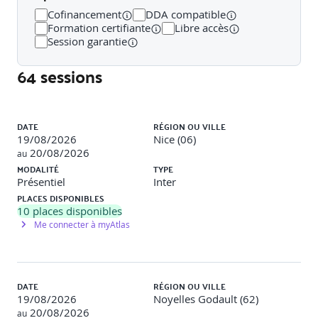
fois efficaces, engageants et ludiques ;
Cofinancement
DDA compatible
Concevoir et animer des ateliers ou des campagnes
Formation certifiante
Libre accès
internes sur des sujets liés à la santé et à la sécurité
Session garantie
(ergonomie, prévention incendie, risques routiers, etc.) ;
Sensibiliser mes collaborateurs de manière concrète
64 sessions
et participative ;
Favoriser l’adoption de bons réflexes et l’instauration
de pratiques durables chez les collaborateurs.
Liste des sessions
DATE
RÉGION OU VILLE
19/08/2026
Nice (06)
20/08/2026
au
Les points clés suivants devront être maîtrisées à
MODALITÉ
TYPE
l’issue :
Présentiel
Inter
PLACES DISPONIBLES
Positionnement & rôle :
10
places disponibles
Me connecter à myAtlas
Expliquer clairement où se situe le relais prévention
dans l’organisation.
Clarifier son périmètre d’action par rapport au
manager, au CSE et au service HSE.
DATE
RÉGION OU VILLE
Maîtrise réglementaire :
19/08/2026
Noyelles Godault (62)
20/08/2026
au