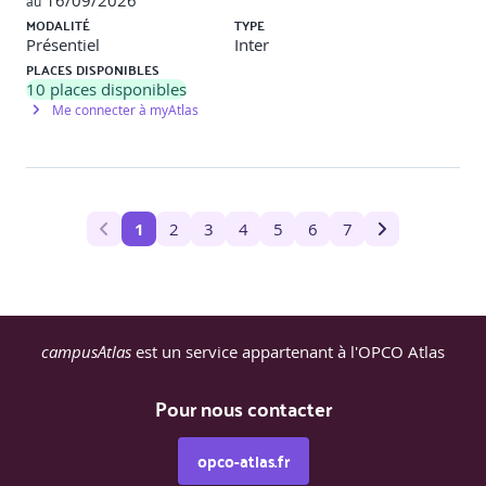
16/09/2026
au
MODALITÉ
TYPE
Présentiel
Inter
PLACES DISPONIBLES
10
places disponibles
Me connecter à myAtlas
1
2
3
4
5
6
7
campusAtlas
est un service appartenant à l'OPCO Atlas
Pour nous contacter
opco-atlas.fr