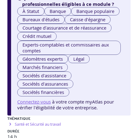
professionnelles éligibles à ce module ?
À Statut
Banque
Banque populaire
Bureaux d'études
Caisse d'épargne
Courtage d'assurance et de réassurance
Crédit mutuel
Experts-comptables et commissaires aux
comptes
Géomètres experts
Légal
Marchés financiers
Sociétés d'assistance
Sociétés d'assurances
Sociétés financières
Connectez-vous
à votre compte myAtlas pour
vérifier l'éligibilité de votre entreprise.
THÉMATIQUE
Santé et Sécurité au travail
DURÉE
14 h