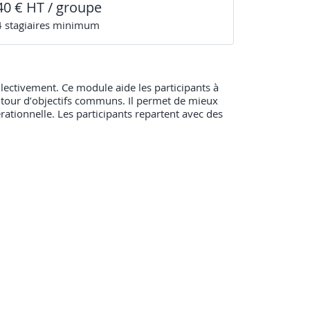
40 € HT / groupe
4
stagiaire
s
minimum
llectivement. Ce module aide les participants à
s autour d’objectifs communs. Il permet de mieux
ationnelle. Les participants repartent avec des
 des équipes commerciales