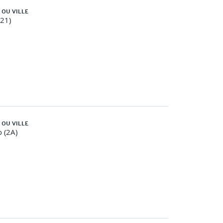
 OU VILLE
(21)
actantes
 OU VILLE
o (2A)