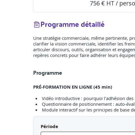
756 € HT / pers
Programme détaillé
Une stratégie commerciale, même pertinente, produ
clarifier la vision commerciale, identifier les fre
articuler discours, outils, organisation et engag
repères concrets pour faire adhérer leurs équipe
Programme
PRÉ-FORMATION EN LIGNE (45 min)
Vidéo introductive : pourquoi l'adhésion des
Questionnaire de positionnement : auto-évalu
Module interactif sur les principes de base
JOUR 1
Période
Comprendre les mécanismes d'adhésion et de