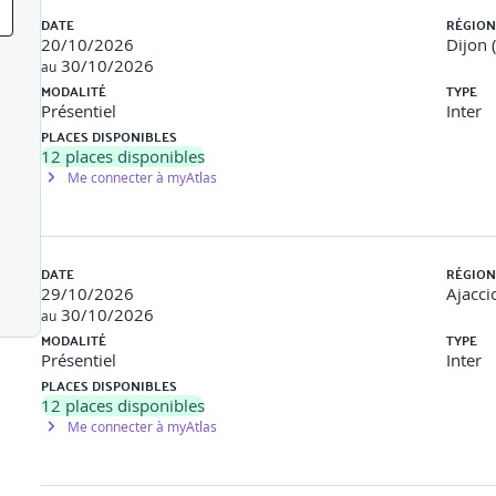
écit fédérateur (storytelling), discours clair et motivant
DATE
RÉGION
20/10/2026
Dijon 
ie : rôle de chacun, plan d'engagement personnel
30/10/2026
au
MODALITÉ
TYPE
Présentiel
Inter
PLACES DISPONIBLES
é : rôle du manager comme leader, postures de communication imp
12
places disponibles
Me connecter à myAtlas
nimation d'un moment d'embarquement d'équipe
DATE
RÉGION
ssion pratique avec bilan
29/10/2026
Ajacci
30/10/2026
au
MODALITÉ
TYPE
Présentiel
Inter
PLACES DISPONIBLES
12
places disponibles
Me connecter à myAtlas