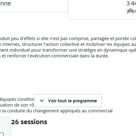
onne
3 4
it peu d’effets si elle n’est pas comprise, partagée et portée co
ins internes, structurer l’action collective et mobiliser les équipe
ement individuel pour transformer une stratégie en dynamique opér
s et renforcer l’exécution commerciale dans la durée.
 équipes conditionne la réussite
Voir tout le programme
ation de son rôle de relais/leader
 de la conduite du changement appliqués au commercial
26 sessions
 résistance : dynamique du changement, facteurs de motivation
Liste des sessions