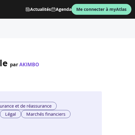
Actualités
Agenda
Me connecter à myAtlas
le
par
AKIMBO
urance et de réassurance
Légal
Marchés financiers