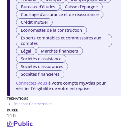
Bureaux d'études
Caisse d'épargne
Courtage d'assurance et de réassurance
Crédit mutuel
Économistes de la construction
Experts-comptables et commissaires aux
comptes
Légal
Marchés financiers
Sociétés d'assistance
Sociétés d'assurances
Sociétés financières
Connectez-vous
à votre compte myAtlas pour
vérifier l'éligibilité de votre entreprise.
THÉMATIQUE
Relations Commerciales
DURÉE
14 h
Public