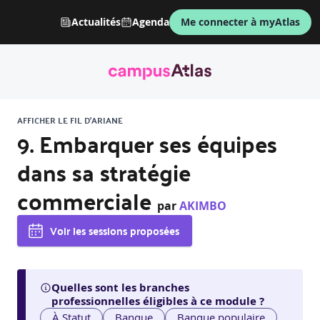
Actualités
Agenda
Me connecter à myAtlas
AFFICHER LE FIL D'ARIANE
9. Embarquer ses équipes
dans sa stratégie
commerciale
par
AKIMBO
Voir les sessions proposées
Quelles sont les branches
professionnelles éligibles à ce module ?
À Statut
Banque
Banque populaire