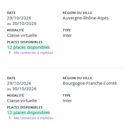
JOUR 2
Liste des sessions
DATE
RÉGION OU VILLE
Mobiliser par le leadership et l'exemplarité : rôle du
29/10/2026
Auvergne-Rhône-Alpes
manager comme leader, postures de communication
30/10/2026
impactantes
au
Favoriser la coopération inter-équipes
MODALITÉ
TYPE
Mise en pratique réelle : préparation et animation
Classe virtuelle
Inter
d'un moment d'embarquement d'équipe
PLACES DISPONIBLES
Synthèse et plan de consolidation à 30 jours
12
places disponibles
Me connecter à myAtlas
POST-FORMATION EN LIGNE (1h)
Vidéo de consolidation, quiz d'évaluation, mission
pratique avec bilan
DATE
RÉGION OU VILLE
29/10/2026
Bourgogne-Franche-Comté
Outils utilisés
30/10/2026
au
MODALITÉ
TYPE
HubSpot, Objow, Qobra, Loom, ChatGPT, Canva
Classe virtuelle
Inter
Livrables
PLACES DISPONIBLES
12
places disponibles
e-NPS commerciaux de l'équipe
Me connecter à myAtlas
Rituel hebdomadaire de suivi
2 rituels de cohésion,