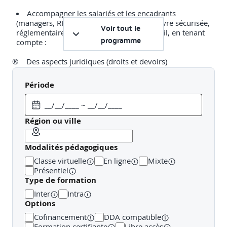
Accompagner les salariés et les encadrants
(managers, RH, etc.) dans une mise en œuvre sécurisée,
Voir tout le
réglementaire et bienveillante du télétravail, en tenant
programme
compte :
®
Des aspects juridiques (droits et devoirs)
®
Des risques professionnels spécifiques au travail à
Période
distance
®
Des bonnes pratiques pour préserver la santé
physique et mentale des travailleurs
Région ou ville
Modalités pédagogiques
B. Objectifs pédagogiques :
Classe virtuelle
En ligne
Mixte
Présentiel
À l’issue de la formation, le participant sera capable de :
Type de formation
Inter
Intra
Comprendre le cadre juridique du télétravail et les
Options
obligations qui en découlent pour l’employeur et les
salariés ;
Cofinancement
DDA compatible
Recenser les principaux risques professionnels liés
Formation certifiante
Libre accès