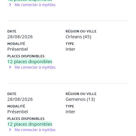
Me connecter à myAtlas
7 heures (1 jour)
E. Modalités pédagogiques :
DATE
RÉGION OU VILLE
28/08/2026
Orleans (45)
Formation en présentiel : action de formation synchrone
MODALITÉ
TYPE
se déroulant avec la présence physique du (des)
Présentiel
Inter
formateur(s) et du (des) apprenant(s) réunis dans un
PLACES DISPONIBLES
même lieu de formation.
12
places disponibles
Me connecter à myAtlas
F. Méthodes et modalités pédagogiques :
DATE
RÉGION OU VILLE
Apports théoriques (diaporamas animés)
28/08/2026
Gemenos (13)
Études de cas concrets à analyser (exemples de
situations de télétravail)
MODALITÉ
TYPE
Quiz interactifs, forums d’échange
Présentiel
Inter
PLACES DISPONIBLES
12
places disponibles
Me connecter à myAtlas