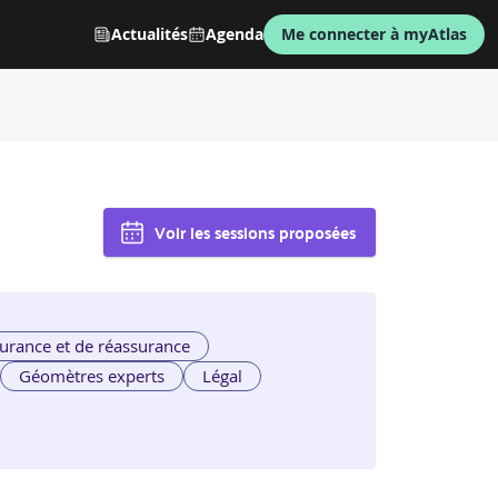
Actualités
Agenda
Me connecter à myAtlas
Voir les sessions proposées
urance et de réassurance
Géomètres experts
Légal