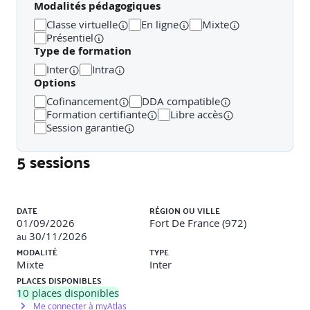
Modalités pédagogiques
Mettre en œuvre un processus de gestion d’incident
Classe virtuelle
En ligne
Mixte
Présentiel
Exploiter les informations issues du SIRT et des outils de
Type de formation
supervision
Inter
Intra
Options
Réagir face à un incident : détection, classification,
réponse
Cofinancement
DDA compatible
Formation certifiante
Libre accès
Analyser les causes racines et appliquer les procédures de
Session garantie
traitement
5 sessions
Bloc 4 – Gestion de crise, veille et sensibilisation
(28h)
Liste des sessions
Analyser et documenter une crise de cybersécurité
DATE
RÉGION OU VILLE
01/09/2026
Fort De France (972)
Réaliser un retour d’expérience (RETEX)
30/11/2026
au
MODALITÉ
TYPE
Sensibiliser les utilisateurs aux bonnes pratiques
Mixte
Inter
PLACES DISPONIBLES
Concevoir et diffuser des supports de communication
10
places disponibles
adaptés
Me connecter à myAtlas