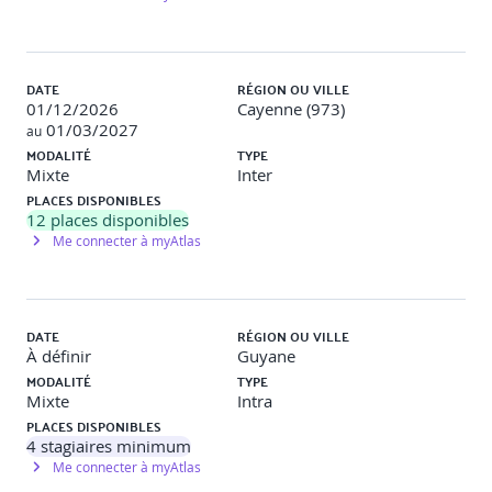
Contribuer à la veille cyber et partager les informations
pertinentes
DATE
RÉGION OU VILLE
01/12/2026
Cayenne (973)
01/03/2027
au
MODALITÉ
TYPE
Mixte
Inter
PLACES DISPONIBLES
12
places disponibles
Me connecter à myAtlas
DATE
RÉGION OU VILLE
À définir
Guyane
MODALITÉ
TYPE
Mixte
Intra
PLACES DISPONIBLES
4
stagiaires minimum
Me connecter à myAtlas