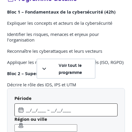
Bloc 1 – Fondamentaux de la cybersécurité (42h)
Expliquer les concepts et acteurs de la cybersécurité
Identifier les risques, menaces et enjeux pour
l’organisation
Reconnaître les cyberattaques et leurs vecteurs
Appliquer les normes et réglementations clés (ISO, RGPD)
Voir tout le
programme
Bloc 2 – Supervision et suivi du SI (70h)
Décrire le rôle des IDS, IPS et UTM
Identifier les incidents et leur criticité
Période
Reconnaître les actifs sensibles du SI
Interpréter les tableaux de bord et journaux
Région ou ville
Bloc 3 – Gestion et remédiation des incidents (63h)