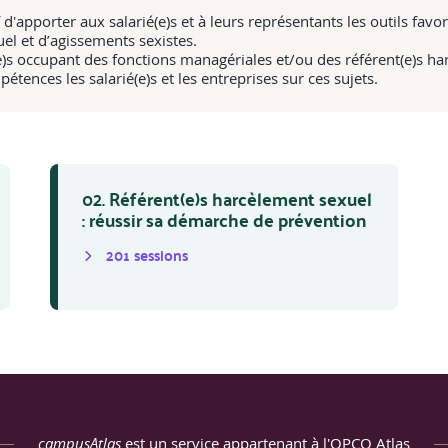
apporter aux salarié(e)s et à leurs représentants les outils favori
el et d’agissements sexistes.
(e)s occupant des fonctions managériales et/ou des référent(e)s ha
pétences les salarié(e)s et les entreprises sur ces sujets.
02. Référent(e)s harcèlement sexuel
: réussir sa démarche de prévention
201
session
s
campusAtlas
est un service appartenant à l'OPCO Atlas