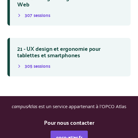
Web
307
session
s
21 - UX design et ergonomie pour
tablettes et smartphones
305
session
s
campusAtlas
est un service appartenant à l'OPCO Atlas
Pour nous contacter
opco-atlas.fr