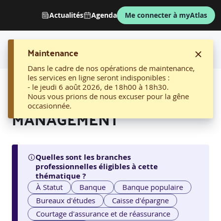
Actualités
Agenda
Me connecter à myAtlas
Maintenance
Dans le cadre de nos opérations de maintenance,
les services en ligne seront indisponibles :
AFFICHER LE FIL D'ARIANE
- le jeudi 6 août 2026, de 18h00 à 18h30.
LEADERSHIP ET
Nous vous prions de nous excuser pour la gêne
occasionnée.
MANAGEMENT
Quelles sont les branches
professionnelles éligibles à cette
thématique ?
À Statut
Banque
Banque populaire
Bureaux d'études
Caisse d'épargne
Courtage d'assurance et de réassurance