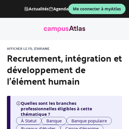
Actualités
Agenda
Me connecter à myAtlas
AFFICHER LE FIL D'ARIANE
Recrutement, intégration et
développement de
l’élément humain
Quelles sont les branches
professionnelles éligibles à cette
thématique ?
À Statut
Banque
Banque populaire
Bureaux d'études
Caisse d'épargne